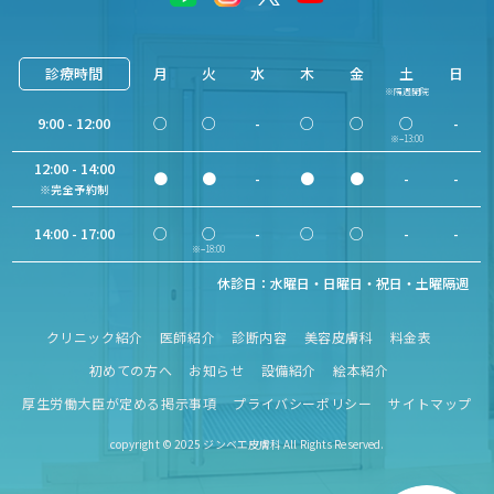
診療時間
月
火
水
木
金
土
日
※隔週開院
9:00 - 12:00
○
○
-
○
○
○
-
※−13:00
12:00 - 14:00
●
●
-
●
●
-
-
※完全予約制
14:00 - 17:00
○
○
-
○
○
-
-
※−18:00
休診日：水曜日・日曜日・祝日・土曜隔週
クリニック紹介
医師紹介
診断内容
美容皮膚科
料金表
初めての方へ
お知らせ
設備紹介
絵本紹介
厚生労働大臣が定める掲示事項
プライバシーポリシー
サイトマップ
copyright © 2025 ジンベエ皮膚科 All Rights Reserved.