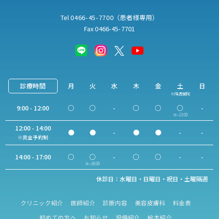
Tel
0466-45-7700
（患者様専用）
Fax 0466-45-7701
診療時間
月
火
水
木
金
土
日
※隔週開院
9:00 - 12:00
○
○
-
○
○
○
-
※−13:00
12:00 - 14:00
●
●
-
●
●
-
-
※完全予約制
14:00 - 17:00
○
○
-
○
○
-
-
※−18:00
休診日：水曜日・日曜日・祝日・土曜隔週
クリニック紹介
医師紹介
診断内容
美容皮膚科
料金表
初めての方へ
お知らせ
設備紹介
絵本紹介