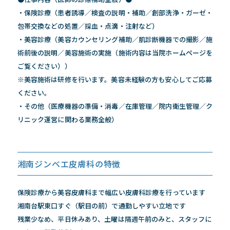
・保険診療（患者誘導／検査の説明・補助／創部洗浄・ガーゼ・
包帯交換などの処置／採血・点滴・注射など）
・美容診療（美容カウンセリング補助／肌診断機器での撮影／施
術前後の説明／美容施術の実施（施術内容は当院ホームページを
ご覧ください））
※美容施術は研修を行います。美容未経験の方も安心してご応募
ください。
・その他（医療機器の準備・消毒／在庫管理／院内衛生管理／ク
リニック運営に関わる業務全般）
湘南ジンベエ皮膚科の特徴
保険診療から美容皮膚科まで幅広い皮膚科診療を行っています
湘南台駅東口すぐ（駅目の前）で通勤しやすい立地です
残業少なめ、平日休みあり、土曜は隔週午前のみと、スタッフに