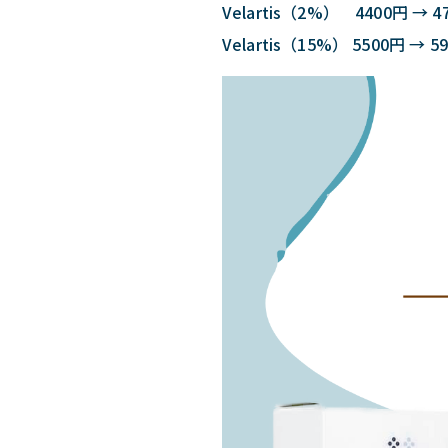
Velartis（2%） 4400円 → 4
Velartis（15%） 5500円 → 5