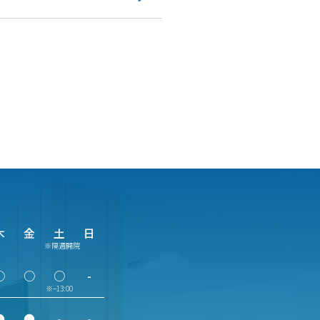
木
金
土
日
※隔週開院
○
○
○
-
※−13:00
●
●
-
-